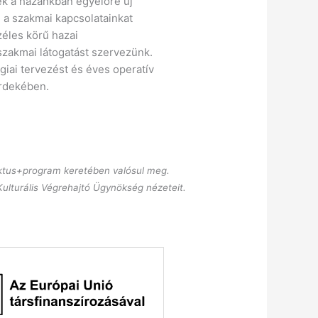
k a hazánkban egyelőre új
 a szakmai kapcsolatainkat
zéles körű hazai
szakmai látogatást szervezünk.
iai tervezést és éves operatív
érdekében.
ektus+program keretében valósul meg.
 Kulturális Végrehajtó Ügynökség nézeteit.