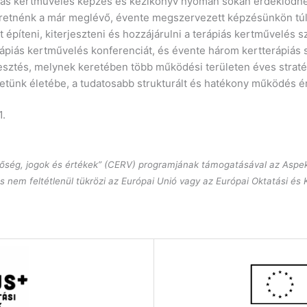
piás kertművelés képzés és kézikönyv nyomán sokan érdeklődne
eretnénk a már meglévő, évente megszervezett képzésünkön túl
t építeni, kiterjeszteni és hozzájárulni a terápiás kertművelés s
rápiás kertművelés konferenciát, és évente három kertterápiás 
esztés, melynek keretében több működési területen éves stratég
etünk életébe, a tudatosabb strukturált és hatékony működés 
1.
enlőség, jogok és értékek” (CERV) programjának támogatásával az Asp
és nem feltétlenül tükrözi az Európai Unió vagy az Európai Oktatási és