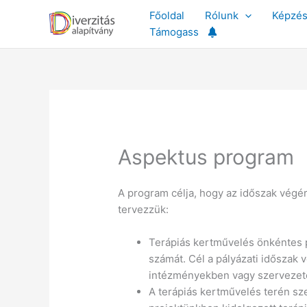
Skip
Főoldal
Rólunk
Képzé
to
Támogass
content
Aspektus program
A program célja, hogy az időszak végér
tervezzük:
Terápiás kertművelés önkéntes 
számát. Cél a pályázati időszak 
intézményekben vagy szervezetek
A terápiás kertművelés terén sz