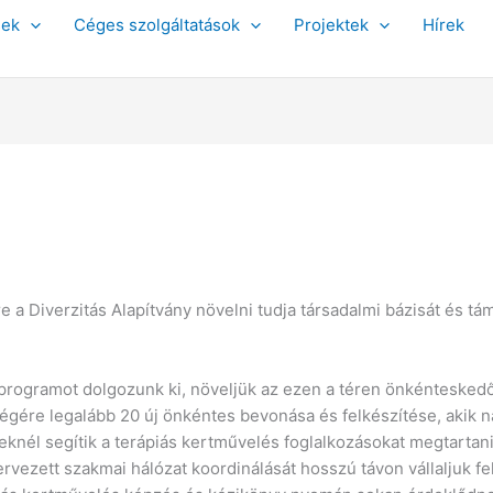
sek
Céges szolgáltatások
Projektek
Hírek
e a Diverzitás Alapítvány növelni tudja társadalmi bázisát és t
programot dolgozunk ki, növeljük az ezen a téren önkéntesked
végére legalább 20 új önkéntes bevonása és felkészítése, akik 
nél segítik a terápiás kertművelés foglalkozásokat megtartani 
ervezett szakmai hálózat koordinálását hosszú távon vállaljuk 